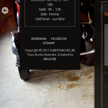
18h
SAM : 9h - 13h
M
DIM : Fermé
OldTimer : sur RDV
2EMEMAIN
FACEBOOK
SITEMAP
Copyright © 2017 ALBERTMICHEL.BE
Tous droits réservés. Created by
WILLIX.BE
..