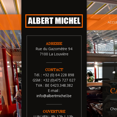
ACCUE
ADRESSE
Rue du Gazomètre 94
7100 La Louvière
CONTACT
Tél. :
+32 (0) 64 228 898
GSM :
+32 (0)475 727 027
TVA :
BE 0423.348.382
C
E-mail :
info@albertmichel.be
Choi
OUVERTURE
LUN-VEN : 8h-12h | 13h-