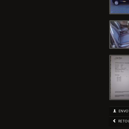
ENVOY
RETO