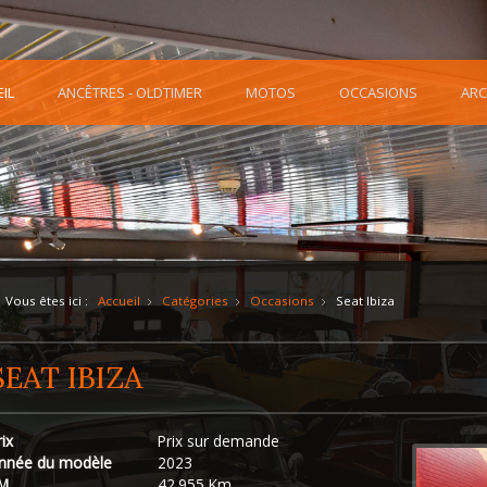
IL
ANCÊTRES - OLDTIMER
MOTOS
OCCASIONS
ARC
Vous êtes ici :
Accueil
Catégories
Occasions
Seat Ibiza
SEAT IBIZA
rix
Prix sur demande
nnée du modèle
2023
M
42.955 Km