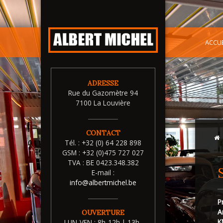
ACCUE
ADRESSE
Rue du Gazomètre 94
7100 La Louvière
CONTACT
Tél. :
+32 (0) 64 228 898
GSM :
+32 (0)475 727 027
TVA :
BE 0423.348.382
E-mail :
info@albertmichel.be
P
A
OUVERTURE
K
LUN-VEN : 8h-12h | 13h-